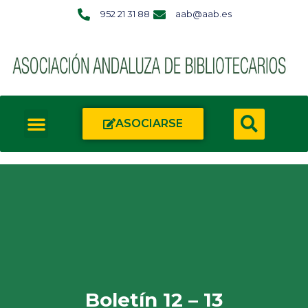
952 21 31 88
aab@aab.es
ASOCIARSE
Boletín 12 – 13