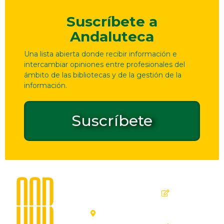
Suscríbete a
Andaluteca
Una lista abierta donde recibir información e
intercambiar opiniones entre profesionales del
ámbito de las bibliotecas y de la gestión de la
información.
Suscríbete
Dirección
Contacto
de
seguridad
C. Ollerías,
GPSR
45, 47,
29012