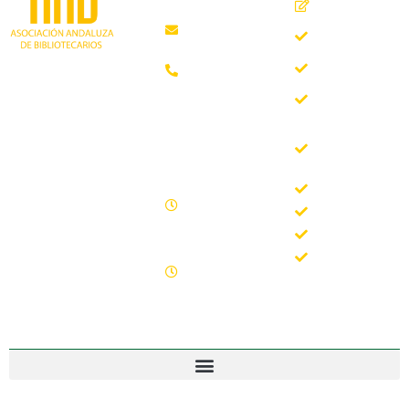
Inicio
Málaga
Quiénes
aab@aab.es
somos
Teléfono:
Documentos
952 21 31
Trabajando desde
88
Boletín
1981 como
AAB
asociación
Horario de
Buscador
profesional
oficina
del Boletín
independiente, para
de la AAB
contribuir al
Lunes -
desarrollo
Jornadas
Viernes
bibliotecario en
Formación
09.00 –
Andalucía y
15.00
Noticias
defender los
Sábados y
intereses de sus
Contacto
domingos
profesionales.
cerrado