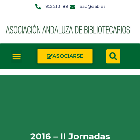
952 21 31 88
aab@aab.es
ASOCIARSE
2016 – II Jornadas