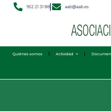
952 21 31 88
aab@aab.es
Quiénes somos
Actividad
Documen