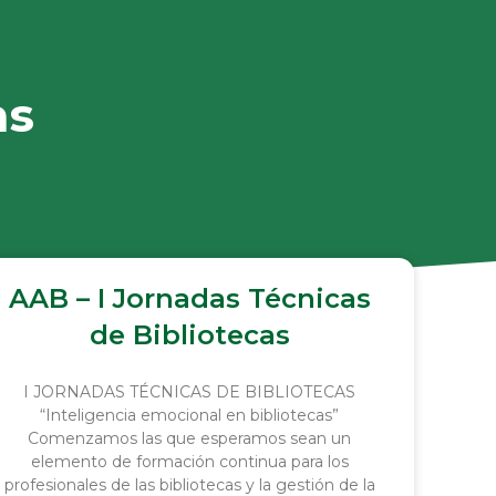
as
AAB – I Jornadas Técnicas
de Bibliotecas
I JORNADAS TÉCNICAS DE BIBLIOTECAS
“Inteligencia emocional en bibliotecas”
Comenzamos las que esperamos sean un
elemento de formación continua para los
profesionales de las bibliotecas y la gestión de la