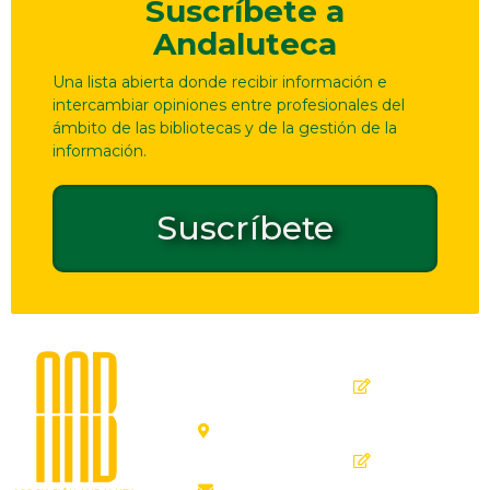
Suscríbete a
Andaluteca
Una lista abierta donde recibir información e
intercambiar opiniones entre profesionales del
ámbito de las bibliotecas y de la gestión de la
información.
Suscríbete
Dirección
Contacto
de
seguridad
C. Ollerías,
GPSR
45, 47,
29012
Inicio
Málaga
Quiénes
aab@aab.es