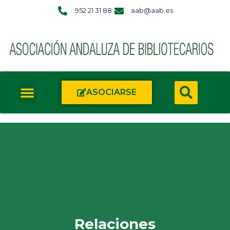
952 21 31 88
aab@aab.es
ASOCIARSE
Relaciones