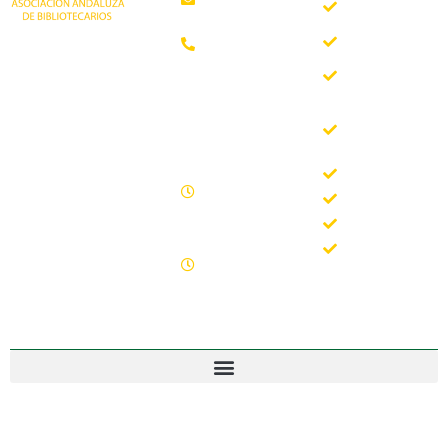
somos
Teléfono:
Documentos
952 21 31
Trabajando desde
88
Boletín
1981 como
AAB
asociación
Horario de
Buscador
profesional
oficina
del Boletín
independiente, para
de la AAB
contribuir al
Lunes -
desarrollo
Jornadas
Viernes
bibliotecario en
Formación
09.00 –
Andalucía y
15.00
Noticias
defender los
Sábados y
intereses de sus
Contacto
domingos
profesionales.
cerrado