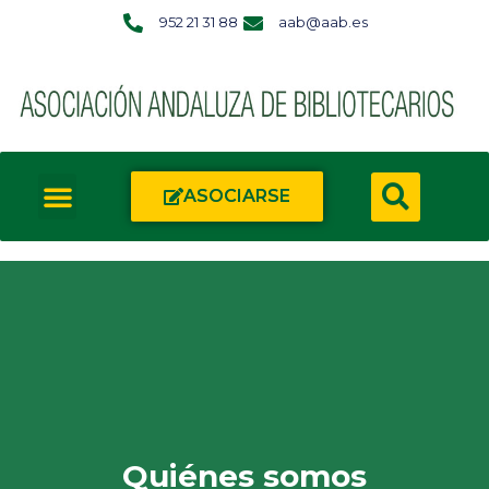
952 21 31 88
aab@aab.es
ASOCIARSE
Quiénes somos