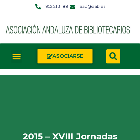
952 21 31 88
aab@aab.es
ASOCIARSE
2015 – XVIII Jornadas