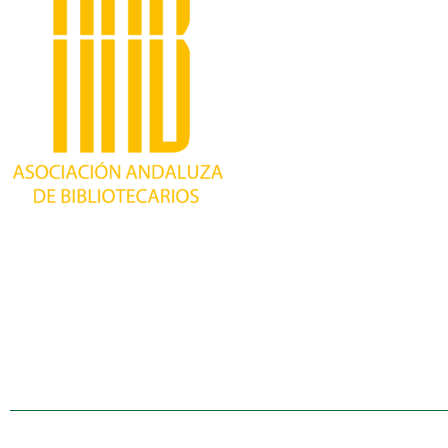
Trabajando desde 1981 como asociación
profesional independiente, para contribuir al
desarrollo bibliotecario en Andalucía y
defender los intereses de sus profesionales.
Política de cookies (UE)
Declaración de privacid