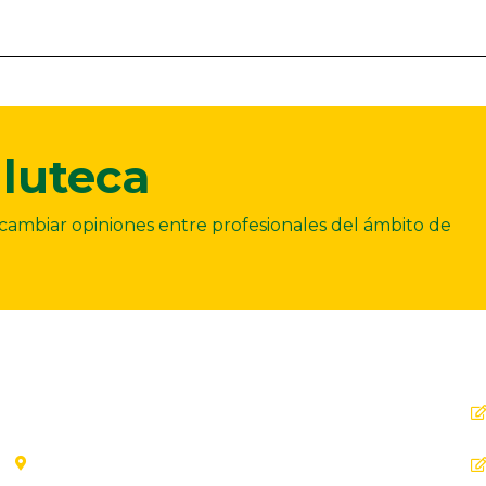
luteca
ercambiar opiniones entre profesionales del ámbito de
Dirección
C. Ollerías, 45, 47, 29012 Málaga