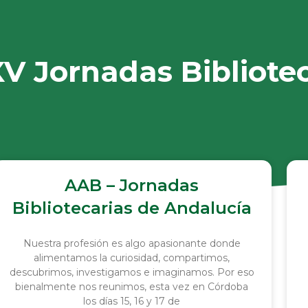
XV Jornadas Bibliote
AAB – Jornadas
Bibliotecarias de Andalucía
Nuestra profesión es algo apasionante donde
alimentamos la curiosidad, compartimos,
descubrimos, investigamos e imaginamos. Por eso
bienalmente nos reunimos, esta vez en Córdoba
los días 15, 16 y 17 de