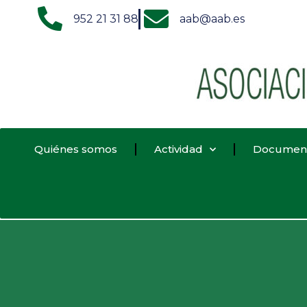
952 21 31 88
aab@aab.es
Quiénes somos
Actividad
Documen