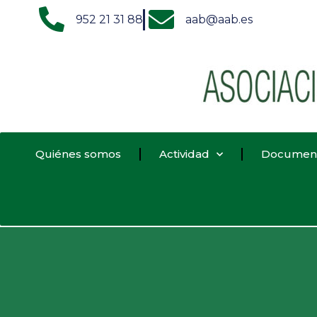
952 21 31 88
aab@aab.es
Quiénes somos
Actividad
Documen