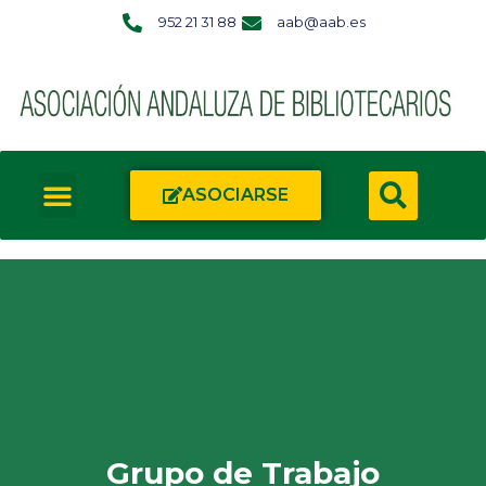
952 21 31 88
aab@aab.es
ASOCIARSE
Grupo de Trabajo