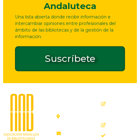
Andaluteca
Una lista abierta donde recibir información e
intercambiar opiniones entre profesionales del
ámbito de las bibliotecas y de la gestión de la
información.
Suscríbete
Dirección
Contacto
de
seguridad
C. Ollerías,
GPSR
45, 47,
29012
Inicio
Málaga
Quiénes
aab@aab.es
somos