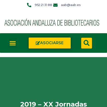
952 21 31 88
aab@aab.es
ASOCIARSE
2019 – XX Jornadas