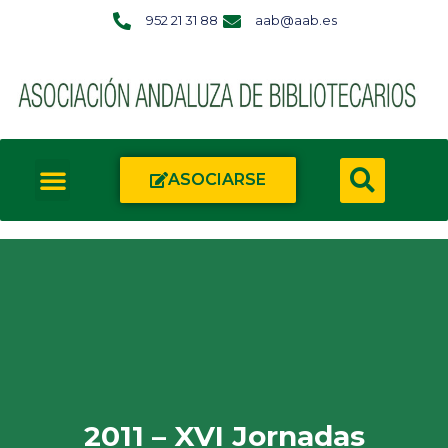
952 21 31 88
aab@aab.es
ASOCIARSE
2011 – XVI Jornadas