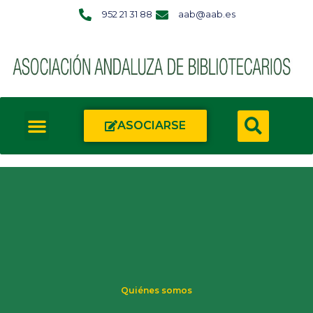
952 21 31 88
aab@aab.es
ASOCIARSE
Quiénes somos