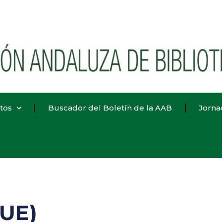
tos
Buscador del Boletín de la AAB
Jorna
(UE)