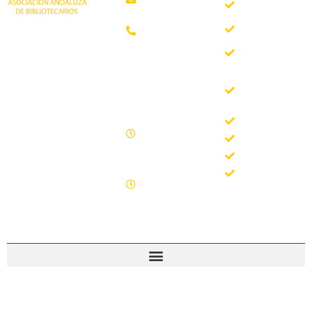
somos
Teléfono:
Documentos
952 21 31
Trabajando desde
88
Boletín
1981 como
AAB
asociación
Horario de
Buscador
profesional
oficina
del Boletín
independiente, para
de la AAB
contribuir al
Lunes -
desarrollo
Jornadas
Viernes
bibliotecario en
Formación
09.00 –
Andalucía y
15.00
Noticias
defender los
Sábados y
intereses de sus
Contacto
domingos
profesionales.
cerrado