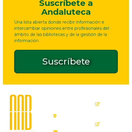
Suscríbete a
Andaluteca
Una lista abierta donde recibir información e
intercambiar opiniones entre profesionales del
ámbito de las bibliotecas y de la gestión de la
información.
Suscríbete
Dirección
Contacto
de
seguridad
C. Ollerías,
GPSR
45, 47,
29012
Inicio
Málaga
Quiénes
aab@aab.es