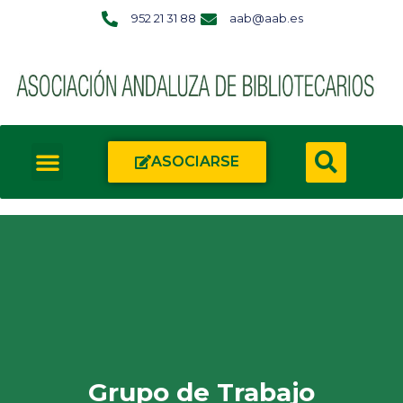
952 21 31 88
aab@aab.es
ASOCIARSE
Grupo de Trabajo