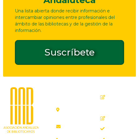
Andaluteca
Una lista abierta donde recibir información e
intercambiar opiniones entre profesionales del
ámbito de las bibliotecas y de la gestión de la
información.
Suscríbete
Dirección
Contacto
de
seguridad
C. Ollerías,
GPSR
45, 47,
29012
Inicio
Málaga
Quiénes
aab@aab.es
somos
Teléfono: