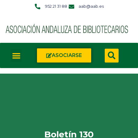
952 21 31 88
aab@aab.es
ASOCIARSE
Boletín 130