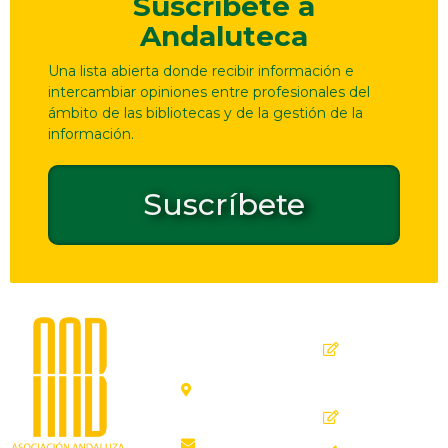
Suscríbete a
Andaluteca
Una lista abierta donde recibir información e
intercambiar opiniones entre profesionales del
ámbito de las bibliotecas y de la gestión de la
información.
Suscríbete
Dirección
Contacto
de
seguridad
C. Ollerías,
GPSR
45, 47,
29012
Inicio
Málaga
Quiénes
aab@aab.es