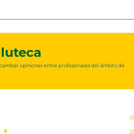
luteca
ercambiar opiniones entre profesionales del ámbito de
Dirección
C. Ollerías, 45, 47, 29012 Málaga