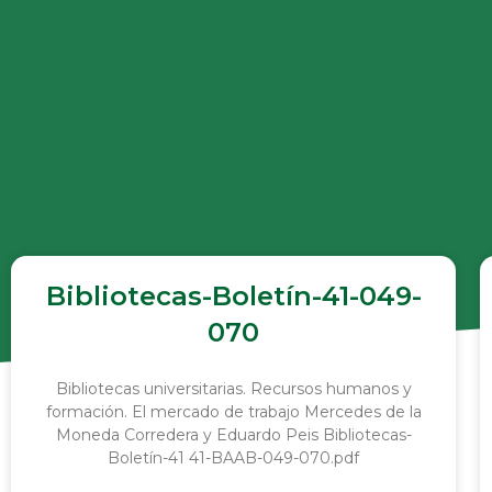
Bibliotecas-Boletín-41-049-
070
Bibliotecas universitarias. Recursos humanos y
formación. El mercado de trabajo Mercedes de la
Moneda Corredera y Eduardo Peis Bibliotecas-
Boletín-41 41-BAAB-049-070.pdf