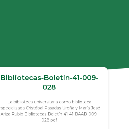
Bibliotecas-Boletín-41-009-
028
La biblioteca universitaria como biblioteca
especializada Cristóbal Pasadas Ureña y María José
Ariza Rubio Bibliotecas-Boletín-41 41-BAAB-009-
028.pdf