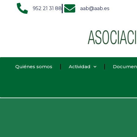
952 21 31 88
aab@aab.es
Quiénes somos
Actividad
Documen