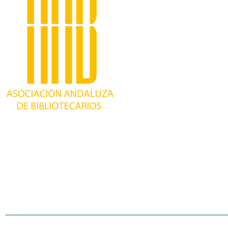
Trabajando desde 1981 como asociación
profesional independiente, para contribuir al
desarrollo bibliotecario en Andalucía y
defender los intereses de sus profesionales.
Política de cookies (UE)
Declaración de privacid