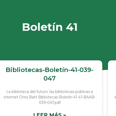
Boletín 41
Bibliotecas-Boletín-41-039-
047
La biblioteca del futuro: las bibliotecas públicas e
internet Chris Batt Bibliotecas-Boletín-41 41-BAAB-
039-047.pdf
LEER MÁS »