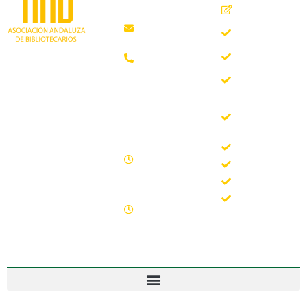
Inicio
Málaga
Quiénes
aab@aab.es
somos
Teléfono:
Documentos
952 21 31
Trabajando desde
88
Boletín
1981 como
AAB
asociación
Horario de
Buscador
profesional
oficina
del Boletín
independiente, para
de la AAB
contribuir al
Lunes -
desarrollo
Jornadas
Viernes
bibliotecario en
Formación
09.00 –
Andalucía y
15.00
Noticias
defender los
Sábados y
intereses de sus
Contacto
domingos
profesionales.
cerrado