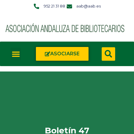
952 21 31 88
aab@aab.es
ASOCIARSE
Boletín 47