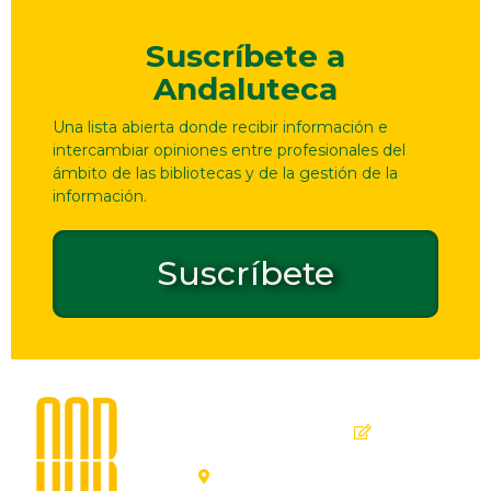
Suscríbete a
Andaluteca
Una lista abierta donde recibir información e
intercambiar opiniones entre profesionales del
ámbito de las bibliotecas y de la gestión de la
información.
Suscríbete
Dirección
Contacto
de
seguridad
C. Ollerías,
GPSR
45, 47,
29012