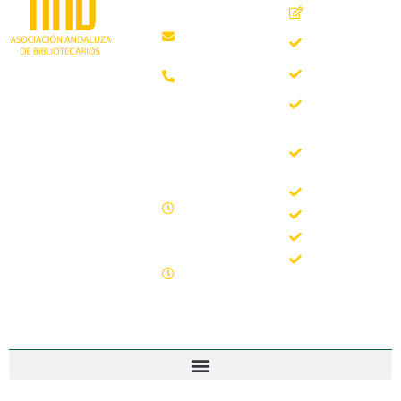
Inicio
Málaga
Quiénes
aab@aab.es
somos
Teléfono:
Documentos
952 21 31
Trabajando desde
88
Boletín
1981 como
AAB
asociación
Horario de
Buscador
profesional
oficina
del Boletín
independiente, para
de la AAB
contribuir al
Lunes -
desarrollo
Jornadas
Viernes
bibliotecario en
Formación
09.00 –
Andalucía y
15.00
Noticias
defender los
Sábados y
intereses de sus
Contacto
domingos
profesionales.
cerrado