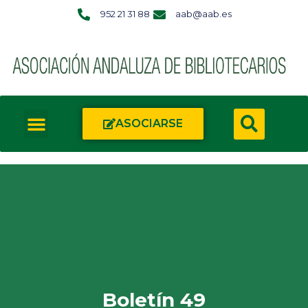
952 21 31 88
aab@aab.es
ASOCIARSE
Boletín 49