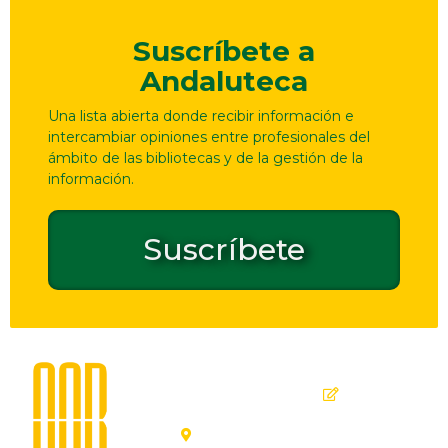
Suscríbete a
Andaluteca
Una lista abierta donde recibir información e
intercambiar opiniones entre profesionales del
ámbito de las bibliotecas y de la gestión de la
información.
Suscríbete
Dirección
Contacto
de
seguridad
C. Ollerías,
GPSR
45, 47,
29012