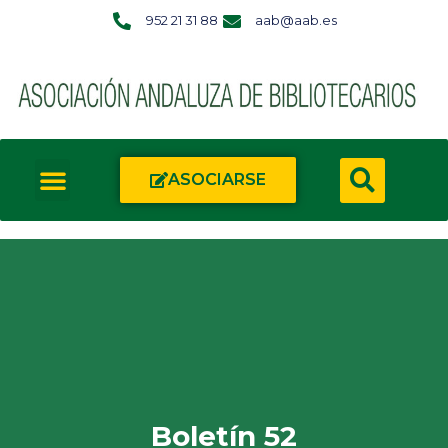
952 21 31 88
aab@aab.es
ASOCIARSE
Boletín 52