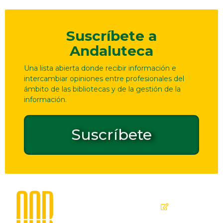
Suscríbete a
Andaluteca
Una lista abierta donde recibir información e
intercambiar opiniones entre profesionales del
ámbito de las bibliotecas y de la gestión de la
información.
Suscríbete
Dirección
Contacto
de
seguridad
C. Ollerías,
GPSR
45, 47,