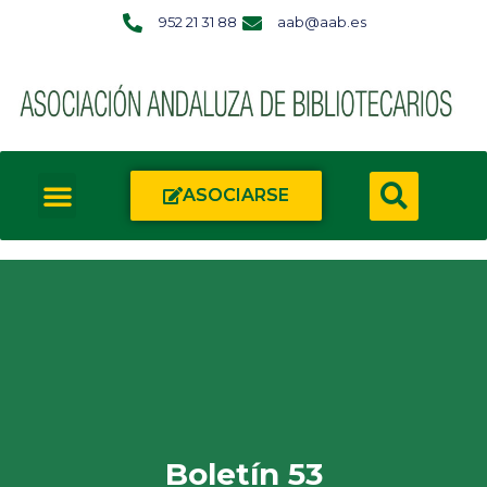
952 21 31 88
aab@aab.es
ASOCIARSE
Boletín 53