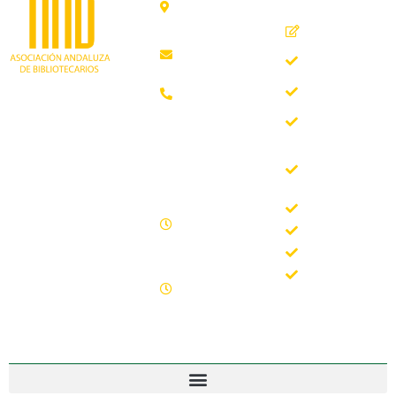
29012
Inicio
Málaga
Quiénes
aab@aab.es
somos
Teléfono:
Documentos
952 21 31
Trabajando desde
88
Boletín
1981 como
AAB
asociación
Horario de
Buscador
profesional
oficina
del Boletín
independiente, para
de la AAB
contribuir al
Lunes -
desarrollo
Jornadas
Viernes
bibliotecario en
Formación
09.00 –
Andalucía y
15.00
Noticias
defender los
Sábados y
intereses de sus
Contacto
domingos
profesionales.
cerrado