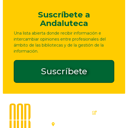
Suscríbete a
Andaluteca
Una lista abierta donde recibir información e
intercambiar opiniones entre profesionales del
ámbito de las bibliotecas y de la gestión de la
información.
Suscríbete
Dirección
Contacto
de
seguridad
C. Ollerías,
GPSR
45, 47,
29012