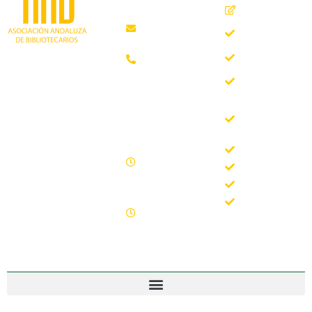
Inicio
Málaga
Quiénes
aab@aab.es
somos
Teléfono:
Documentos
952 21 31
Trabajando desde
88
Boletín
1981 como
AAB
asociación
Horario de
Buscador
profesional
oficina
del Boletín
independiente, para
de la AAB
contribuir al
Lunes -
desarrollo
Jornadas
Viernes
bibliotecario en
Formación
09.00 –
Andalucía y
15.00
Noticias
defender los
Sábados y
intereses de sus
Contacto
domingos
profesionales.
cerrado