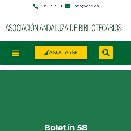
952 21 31 88
aab@aab.es
ASOCIARSE
Boletín 58