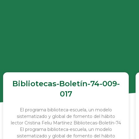
Bibliotecas-Boletín-74-009-
017
El programa biblioteca-escuela, un modelo
sistematizado y global de fomento del hábito
lector Cristina Feliu Martínez Bibliotecas-Boletín-74
El programa biblioteca-escuela, un modelo
sistematizado y global de fomento del hábito