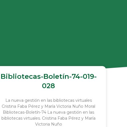
Bibliotecas-Boletín-74-019-
028
La nueva gestión en las bibliotecas virtuales
Cristina Faba Pérez y María Victoria Nuño Moral
Bibliotecas-Boletín-74 La nueva gestión en las
bibliotecas virtuales. Cristina Faba Pérez y María
Victoria Nuño