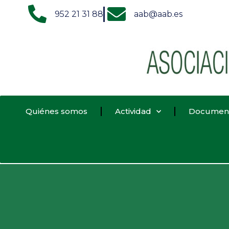
952 21 31 88
aab@aab.es
Quiénes somos
Actividad
Documen