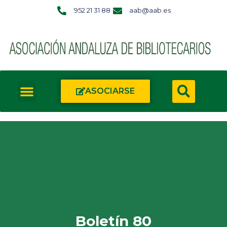
952 21 31 88
aab@aab.es
ASOCIARSE
Boletín 80