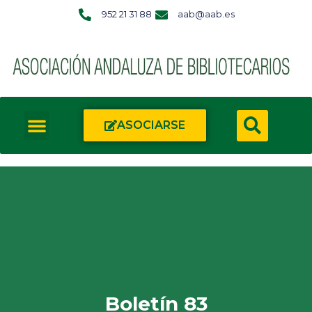
952 21 31 88
aab@aab.es
ASOCIARSE
Boletín 83