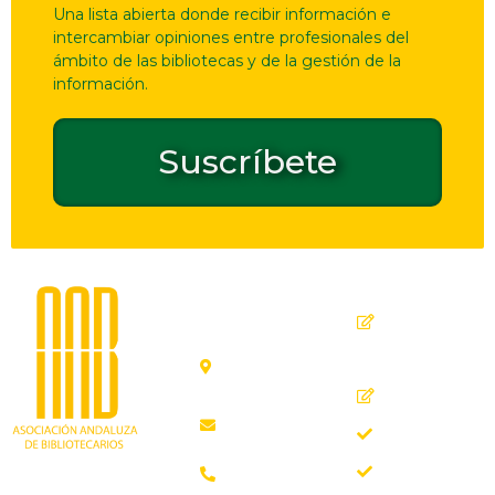
Una lista abierta donde recibir información e
intercambiar opiniones entre profesionales del
ámbito de las bibliotecas y de la gestión de la
información.
Suscríbete
Dirección
Contacto
de
seguridad
C. Ollerías,
GPSR
45, 47,
29012
Inicio
Málaga
Quiénes
aab@aab.es
somos
Teléfono:
Documentos
952 21 31
Trabajando desde