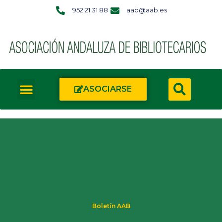
952 21 31 88
aab@aab.es
ASOCIARSE
Boletín AAB