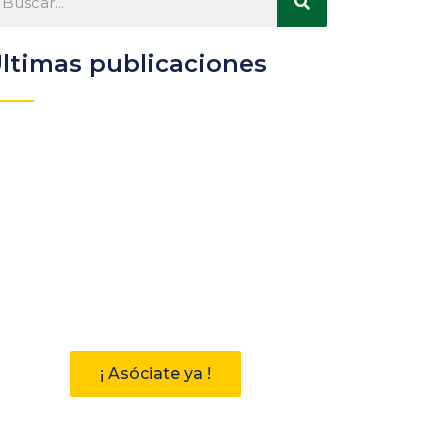
ltimas publicaciones
Participa
Descubre las ventajas de
pertenecer a la Asociación
Andaluza de Bibliotecarios (AAB)
¡ Asóciate ya !