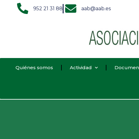
952 21 31 88
aab@aab.es
Quiénes somos
Actividad
Documen