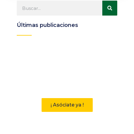
Últimas publicaciones
Participa
Descubre las ventajas de pertenecer
a la Asociación Andaluza de
Bibliotecarios (AAB)
¡ Asóciate ya !