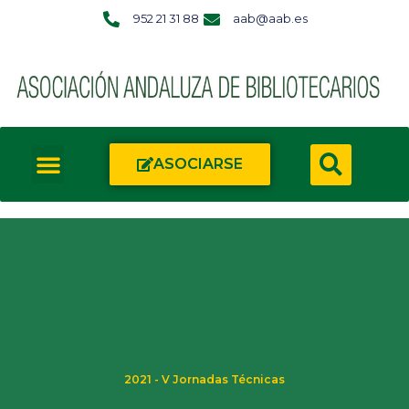
952 21 31 88
aab@aab.es
ASOCIARSE
2021 - V Jornadas Técnicas