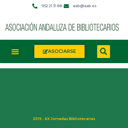
952 21 31 88
aab@aab.es
ASOCIARSE
2019 - XX Jornadas Bibliotecarias