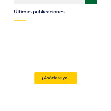
Últimas publicaciones
Participa
Descubre las ventajas de pertenecer
a la Asociación Andaluza de
Bibliotecarios (AAB)
¡ Asóciate ya !