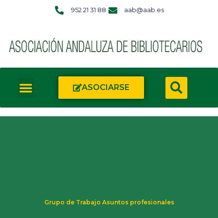
952 21 31 88
aab@aab.es
ASOCIARSE
Grupo de Trabajo Asuntos profesionales