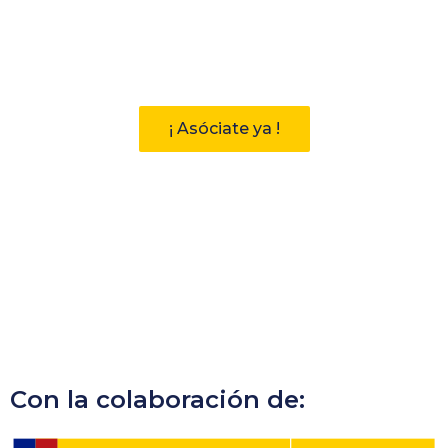
Descubre las ventajas de pertenecer
a la Asociación Andaluza de
Bibliotecarios (AAB)
¡ Asóciate ya !
Con la colaboración de: