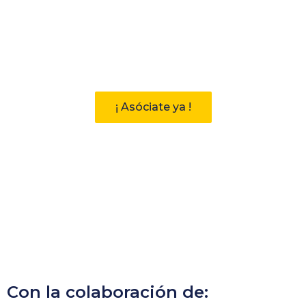
Participa
Descubre las ventajas de pertenecer
a la Asociación Andaluza de
Bibliotecarios (AAB)
¡ Asóciate ya !
Con la colaboración de: