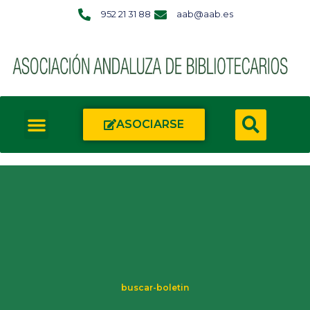
952 21 31 88
aab@aab.es
ASOCIARSE
buscar-boletin