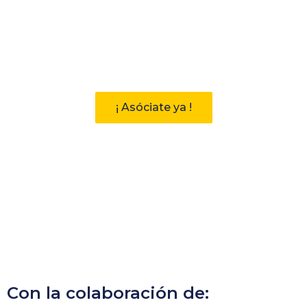
Participa
Descubre las ventajas de pertenecer
a la Asociación Andaluza de
Bibliotecarios (AAB)
¡ Asóciate ya !
Con la colaboración de: