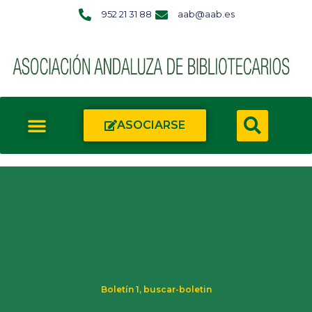
952 21 31 88
aab@aab.es
ASOCIARSE
Boletín 1
,
buscar-boletin