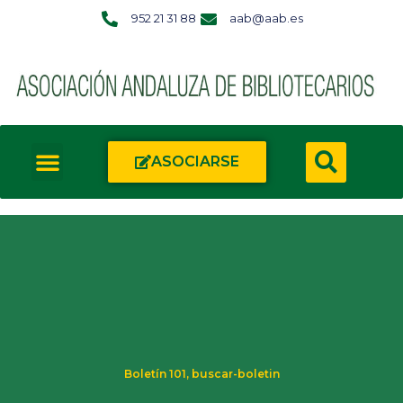
952 21 31 88
aab@aab.es
ASOCIARSE
Boletín 101
,
buscar-boletin