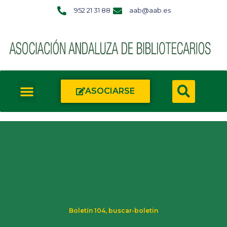
952 21 31 88
aab@aab.es
ASOCIARSE
Boletín 104
,
buscar-boletin