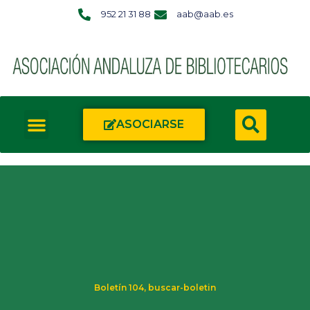
952 21 31 88
aab@aab.es
ASOCIARSE
Boletín 104
,
buscar-boletin