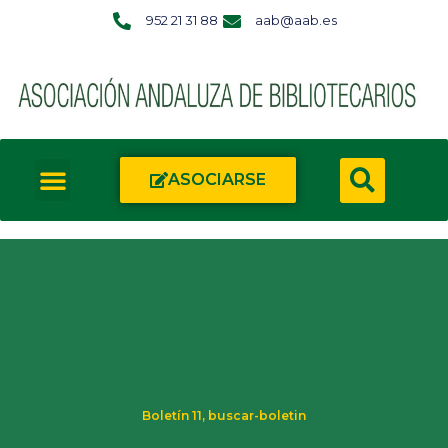
952 21 31 88
aab@aab.es
ASOCIARSE
Boletín 11
,
buscar-boletin