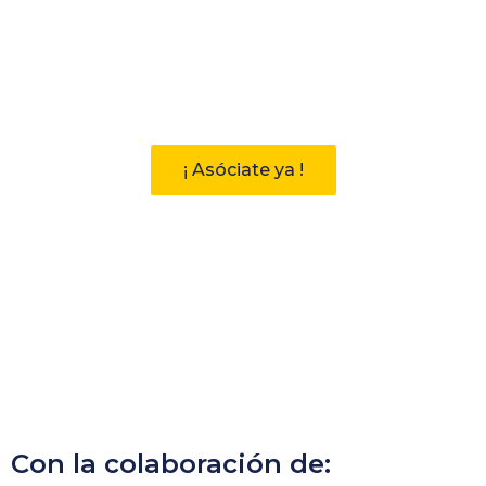
Participa
Descubre las ventajas de pertenecer
a la Asociación Andaluza de
Bibliotecarios (AAB)
¡ Asóciate ya !
Con la colaboración de: