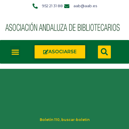
952 21 31 88
aab@aab.es
ASOCIARSE
Boletín 110
,
buscar-boletin