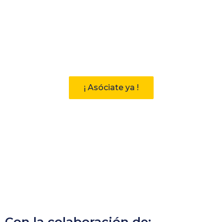
Participa
Descubre las ventajas de pertenecer
a la Asociación Andaluza de
Bibliotecarios (AAB)
¡ Asóciate ya !
Con la colaboración de: