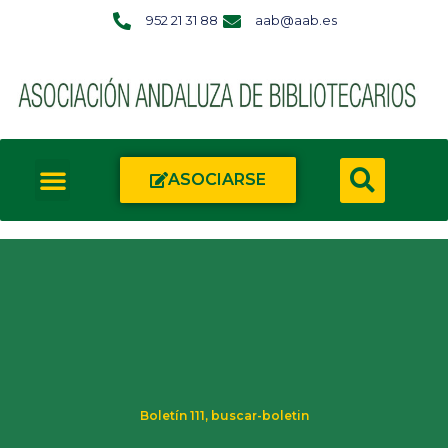
952 21 31 88
aab@aab.es
ASOCIARSE
Boletín 111
,
buscar-boletin