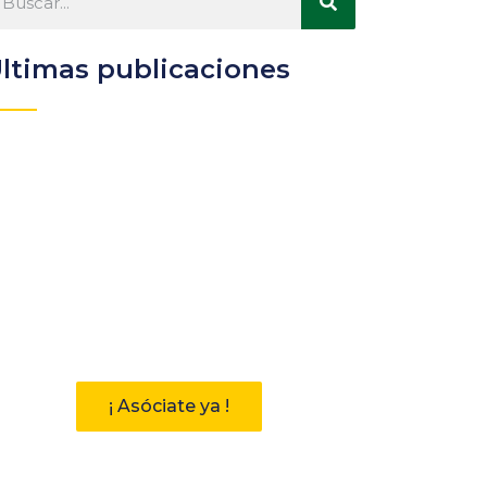
ltimas publicaciones
Participa
Descubre las ventajas de
pertenecer a la Asociación
Andaluza de Bibliotecarios (AAB)
¡ Asóciate ya !