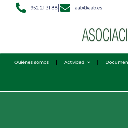
952 21 31 88
aab@aab.es
Quiénes somos
Actividad
Documen