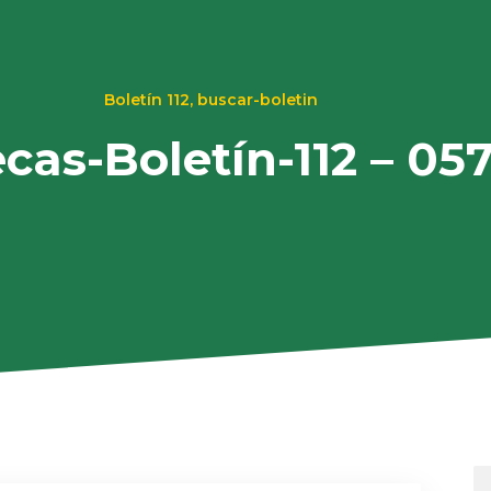
Boletín 112
,
buscar-boletin
ecas-Boletín-112 – 05