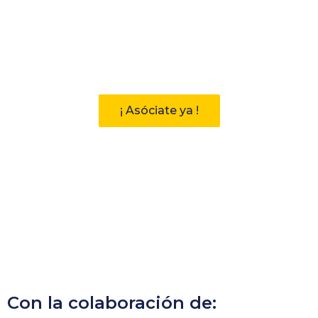
Participa
Descubre las ventajas de pertenecer
a la Asociación Andaluza de
Bibliotecarios (AAB)
¡ Asóciate ya !
Con la colaboración de: