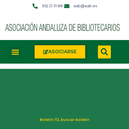
952 21 31 88
aab@aab.es
ASOCIARSE
Boletín 112
,
buscar-boletin