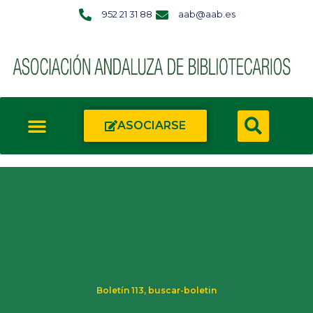
952 21 31 88
aab@aab.es
ASOCIARSE
Boletín 113
,
buscar-boletin