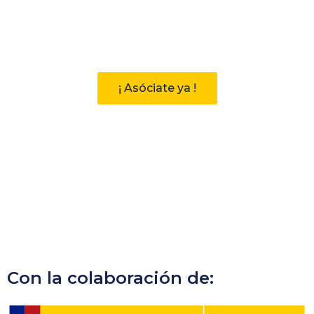
Descubre las ventajas de pertenecer
a la Asociación Andaluza de
Bibliotecarios (AAB)
¡ Asóciate ya !
Con la colaboración de: