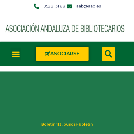
952 21 31 88
aab@aab.es
ASOCIARSE
Boletín 113
,
buscar-boletin