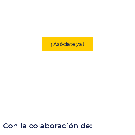
Participa
Descubre las ventajas de pertenecer
a la Asociación Andaluza de
Bibliotecarios (AAB)
¡ Asóciate ya !
Con la colaboración de: