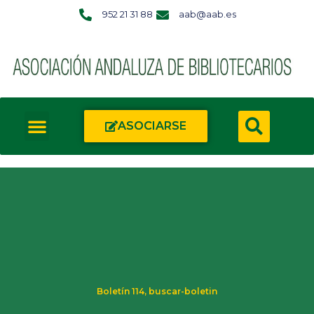
952 21 31 88
aab@aab.es
ASOCIARSE
Boletín 114
,
buscar-boletin