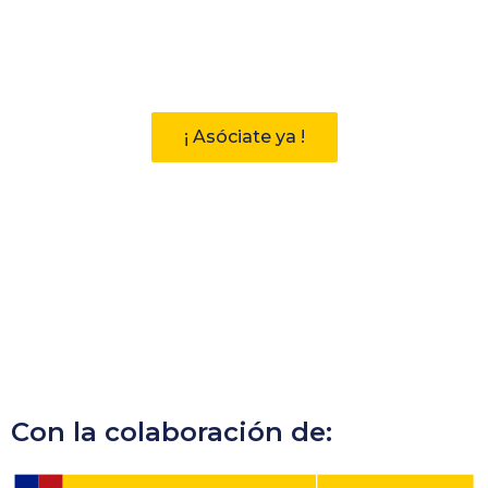
Descubre las ventajas de pertenecer
a la Asociación Andaluza de
Bibliotecarios (AAB)
¡ Asóciate ya !
Con la colaboración de: