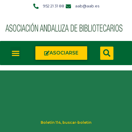
952 21 31 88
aab@aab.es
ASOCIARSE
Boletín 114
,
buscar-boletin