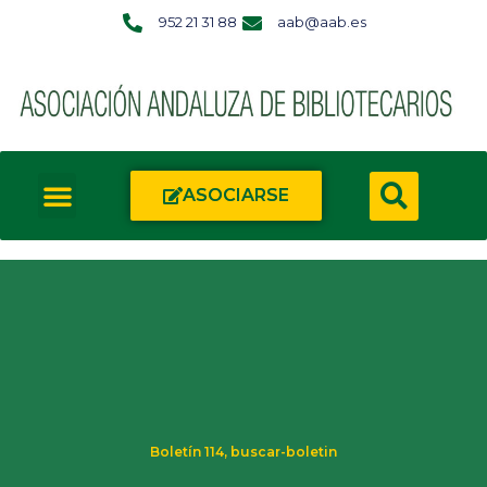
952 21 31 88
aab@aab.es
ASOCIARSE
Boletín 114
,
buscar-boletin