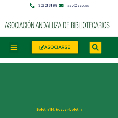
952 21 31 88
aab@aab.es
ASOCIARSE
Boletín 114
,
buscar-boletin