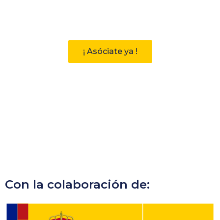
Descubre las ventajas de pertenecer
a la Asociación Andaluza de
Bibliotecarios (AAB)
¡ Asóciate ya !
Con la colaboración de: