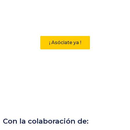
Participa
Descubre las ventajas de pertenecer
a la Asociación Andaluza de
Bibliotecarios (AAB)
¡ Asóciate ya !
Con la colaboración de: