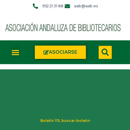
952 21 31 88
aab@aab.es
ASOCIARSE
Boletín 115
,
buscar-boletin