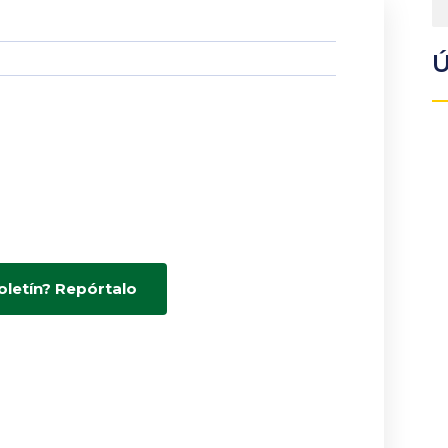
Ú
oletín? Repórtalo