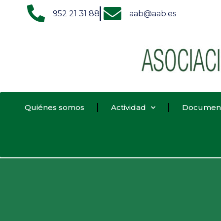
952 21 31 88
aab@aab.es
Quiénes somos
Actividad
Documen