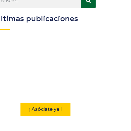
ltimas publicaciones
Participa
Descubre las ventajas de
pertenecer a la Asociación
Andaluza de Bibliotecarios (AAB)
¡ Asóciate ya !