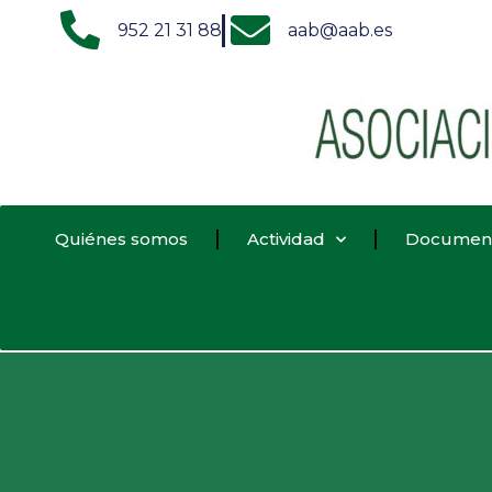
952 21 31 88
aab@aab.es
Quiénes somos
Actividad
Documen