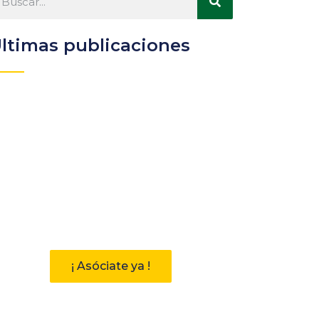
ltimas publicaciones
Participa
Descubre las ventajas de
pertenecer a la Asociación
Andaluza de Bibliotecarios (AAB)
¡ Asóciate ya !