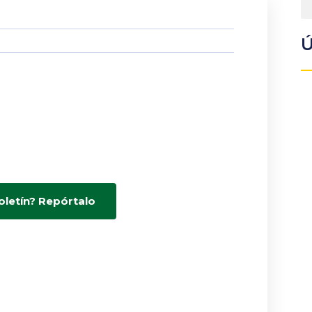
Ú
oletín? Repórtalo