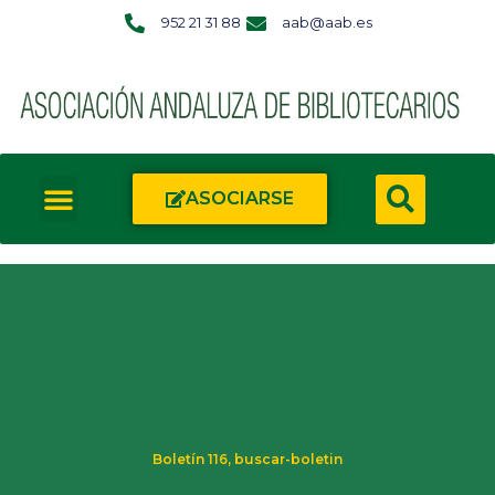
952 21 31 88
aab@aab.es
ASOCIARSE
Boletín 116
,
buscar-boletin